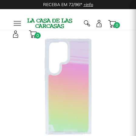
RECEBA EM 72/96!*
+info

0
0