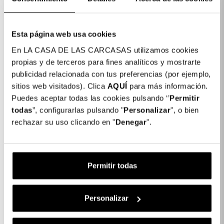
Cor: Transparente
COLORES DISPONIBLES
Esta página web usa cookies
Transparente
En LA CASA DE LAS CARCASAS utilizamos cookies
propias y de terceros para fines analíticos y mostrarte
Capa Iridescente Multicolor para Samsung
14,99
publicidad relacionada con tus preferencias (por ejemplo,
Galaxy S23 Ultra
€
sitios web visitados). Clica
AQUÍ
para más información.
Puedes aceptar todas las cookies pulsando ‘’
Permitir
todas
”, configurarlas pulsando "
Personalizar
", o bien
1 x Capa Iridescente Multicolor para
14,99 €
rechazar su uso clicando en "
Denegar
".
Samsung Galaxy S23 Ultra:
Subtotal:
14,99 €
Permitir todas
COMPLETAR A SUA COMPRA
Película Vidro Temperado Completa
Personalizar
Inquebrável para Samsung Galaxy S23
Ultra