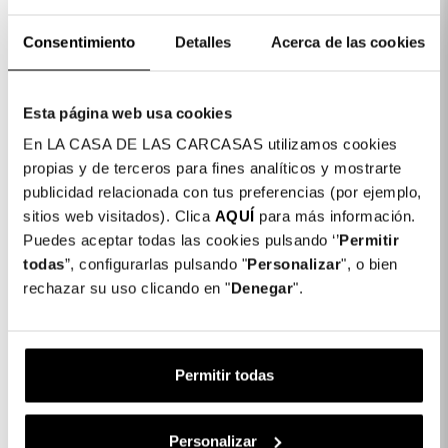
COLORES DISPONIBLES
Lilás
Preto
Consentimiento
Detalles
Acerca de las cookies
Capa Recase para Samsung Galaxy S23
12,99
Ultra
Esta página web usa cookies
€
En LA CASA DE LAS CARCASAS utilizamos cookies
propias y de terceros para fines analíticos y mostrarte
1 x Capa Recase para Samsung Galaxy
12,99 €
publicidad relacionada con tus preferencias (por ejemplo,
S23 Ultra:
sitios web visitados). Clica
AQUÍ
para más información.
Subtotal:
12,99 €
Puedes aceptar todas las cookies pulsando ‘’
Permitir
todas
”, configurarlas pulsando "
Personalizar
", o bien
rechazar su uso clicando en "
Denegar
".
COMPLETAR A SUA COMPRA
Película Vidro Temperado Completa
Inquebrável para Samsung Galaxy S23
Permitir todas
Ultra
23,99 €
Personalizar