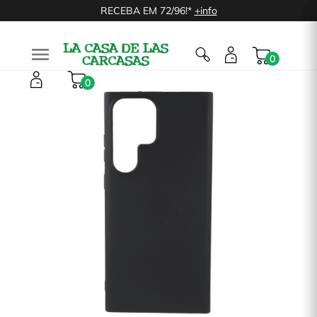
RECEBA EM 72/96!*
+info

0
0