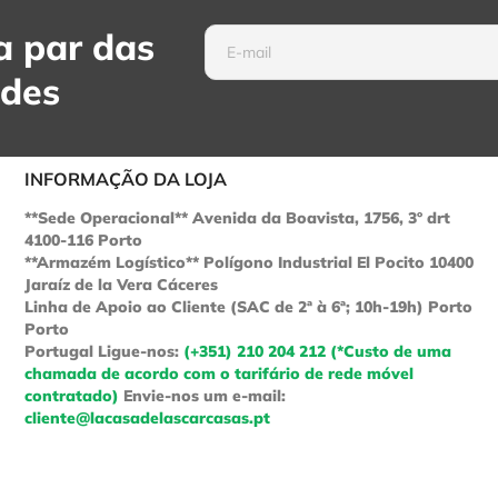
 par das
ades
INFORMAÇÃO DA LOJA
**Sede Operacional** Avenida da Boavista, 1756, 3º drt
4100-116 Porto
**Armazém Logístico** Polígono Industrial El Pocito 10400
Jaraíz de la Vera Cáceres
Linha de Apoio ao Cliente (SAC de 2ª à 6ª; 10h-19h) Porto
Porto
Portugal
Ligue-nos:
(+351) 210 204 212 (*Custo de uma
chamada de acordo com o tarifário de rede móvel
contratado)
Envie-nos um e-mail:
cliente@lacasadelascarcasas.pt