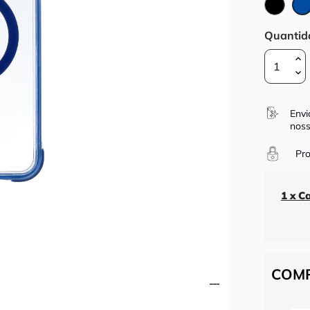
Pret
Quantid
Envi
noss
Pro
1 x C
COMP