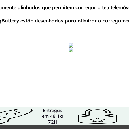
amente alinhados que permitem carregar o teu telemóve
gBattery estão desenhados para otimizar o carregamen
Entregas
em 48H a
72H