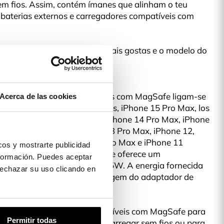
sem fios. Assim, contém ímanes que alinham o teu
baterias externos e carregadores compatíveis com
olher o Design da capa que mais gostas e o modelo do
em MagSafe?
as e carregadores compatíveis com MagSafe ligam-se
Acerca de las cookies
 iPhone 15 Pro, iPhone 15 Plus, iPhone 15 Pro Max, los
one 14 Pro, iPhone 14 Plus, iPhone 14 Pro Max, iPhone
Mini, iPhone 13 Pro, iPhone 13 Pro Max, iPhone 12,
, iPhone 12 Pro, iPhone 12 Pro Max e iPhone 11
os y mostrarte publicidad
nes perfeitamente alinhados e oferece um
formación. Puedes aceptar
emfios mais rápido de até 15W. A energia fornecida
 rechazar su uso clicando en
variar tendo em conta a voltagem do adaptador de
ondições do sistema.
 os nossos acecssórios compatíveis com MagSafe para
Permitir todas
e fixo, mas também para o carregar sem fios ou para