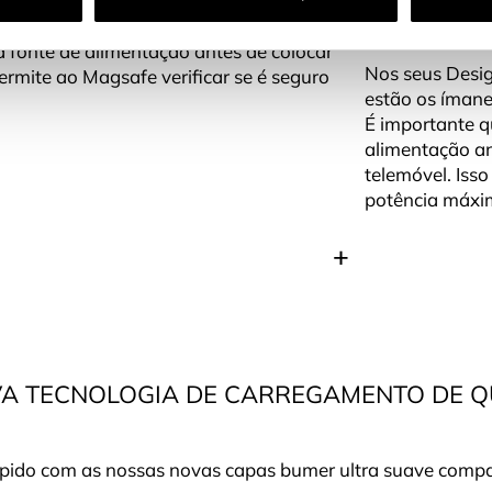
 central, onde estão os ímanes e por onde
ter uma bateri
 fonte de alimentação antes de colocar
Nos seus Design
ermite ao Magsafe verificar se é seguro
estão os ímane
É importante q
alimentação an
telemóvel. Isso
potência máxi
VA TECNOLOGIA DE CARREGAMENTO DE 
ápido com as nossas novas capas bumer ultra suave comp