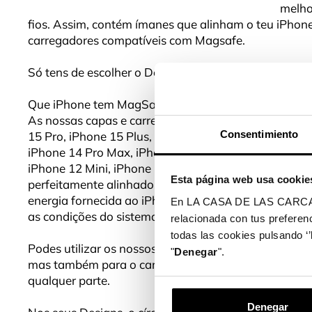
melho
fios. Assim, contém ímanes que alinham o teu iPhone
carregadores compatíveis com Magsafe.
Só tens de escolher o Design da capa que mais gosta
Que iPhone tem MagSafe?
As nossas capas e carregadores compatíveis com Ma
Consentimiento
15 Pro, iPhone 15 Plus, iPhone 15 Pro Max, los iPhon
iPhone 14 Pro Max, iPhone 13, iPhone 13 Mini, iPhon
iPhone 12 Mini, iPhone 12 Pro, iPhone 12 Pro Max e
Esta página web usa cookie
perfeitamente alinhados e oferece um carregamento
energia fornecida ao iPhone vai variar tendo em con
En LA CASA DE LAS CARCASAS 
as condições do sistema.
relacionada con tus preferenc
todas las cookies pulsando ‘’
Podes utilizar os nossos acecssórios compatíveis c
"
Denegar
".
mas também para o carregar sem fios ou para ter um
qualquer parte.
Denegar