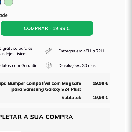
o
Verde
Azul
Menta
ade
COMPRAR - 19,99 €
o gratuito para as
Entregas em 48H a 72H
as lojas físicas
dutos com Garantia
Devoluções: 30 dias
apa Bumper Compatível com Magsafe
19,99 €
para Samsung Galaxy S24 Plus:
Subtotal:
19,99 €
LETAR A SUA COMPRA