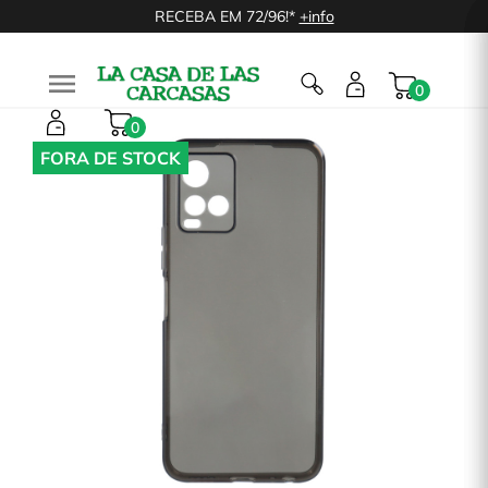
RECEBA EM 72/96!*
+info

0
0
FORA DE STOCK