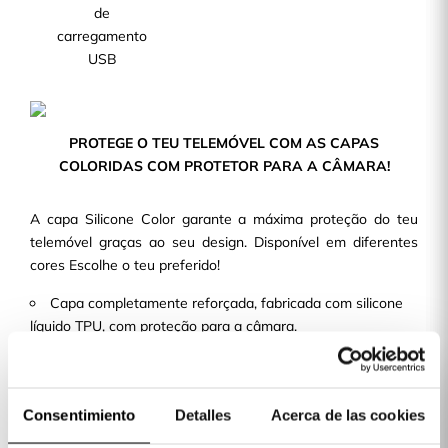
de
carregamento
USB
PROTEGE O TEU TELEMÓVEL COM AS CAPAS
COLORIDAS COM PROTETOR PARA A CÂMARA!
A capa Silicone Color garante a máxima proteção do teu
telemóvel graças ao seu design. Disponível em diferentes
cores Escolhe o teu preferido!
Capa completamente reforçada, fabricada com silicone
líquido TPU, com proteção para a câmara.
Design fino e leve, de maneira que não aporta volume
nem peso à tua capa de telemóvel.
Com recortes precisos e um acabamento perfeito,
Consentimiento
Detalles
Acerca de las cookies
permite o acesso a todos os botões e portas.