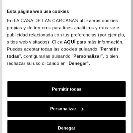
Temos mais de 400 modelos de telemóvel disponíveis para
ti!
Esta página web usa cookies
En LA CASA DE LAS CARCASAS utilizamos cookies
Detalhes do produto
propias y de terceros para fines analíticos y mostrarte
publicidad relacionada con tus preferencias (por ejemplo,
Cor: Preto
sitios web visitados). Clica
AQUÍ
para más información.
Puedes aceptar todas las cookies pulsando ‘’
Permitir
COLORES DISPONIBLES
todas
”, configurarlas pulsando "
Personalizar
", o bien
Preto
rechazar su uso clicando en "
Denegar
".
Capa Silicone Prot. Câmara Colorida para
9,99 €
Vivo Y33s
Permitir todas
Descrição
Personalizar
CARACTERÍSTICAS DO PRODUTO
Denegar