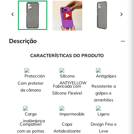


Descrição
CARACTERÍSTICAS DO PRODUTO
Com protetor
Fabricada com
Resistente a
da câmara
Silicone Flexível
golpes e
arranhões
Compatível
Capa
Design Fino e
com as portas
Antideslizante
Leve