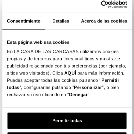
Toalhetes de limpeza (Seca e húmida).
Adesivos anti-pó,
Consentimiento
Detalles
Acerca de las cookies
Queres proteger o teu telemóvel? As
nossas Películas Temperadas são a
Esta página web usa cookies
melhor forma de manter o ecrã do
En LA CASA DE LAS CARCASAS utilizamos cookies
teu telemóvel intacto.
propias y de terceros para fines analíticos y mostrarte
publicidad relacionada con tus preferencias (por ejemplo,
sitios web visitados). Clica
AQUÍ
para más información.
Puedes aceptar todas las cookies pulsando ‘’
Permitir
Detalhes do produto
todas
”, configurarlas pulsando "
Personalizar
", o bien
rechazar su uso clicando en "
Denegar
".
Película em vidro temperado completa
17,99 €
Antiespia Preto para Xiaomi Redmi 8A
Permitir todas
Descrição