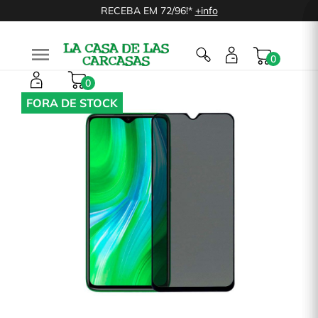
RECEBA EM 72/96!*
+info

0
0
FORA DE STOCK