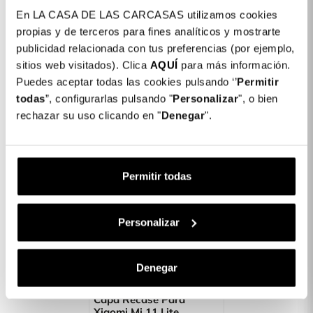
En LA CASA DE LAS CARCASAS utilizamos cookies
Capa Bumper Ultra
Capa Silicone Protetor
propias y de terceros para fines analíticos y mostrarte
Suave Para Xiaomi Mi 11
De Câmara Para Xiaomi
publicidad relacionada con tus preferencias (por ejemplo,
Lite
Mi 11 Lite
sitios web visitados). Clica
AQUÍ
para más información.
Puedes aceptar todas las cookies pulsando ‘’
Permitir
Fora de
14,99 €
9,99 €
Fora de stock
todas
”, configurarlas pulsando "
Personalizar
", o bien
stock
rechazar su uso clicando en "
Denegar
".
FORA DE STOCK
Permitir todas
Personalizar
Denegar
Capa Recase Para
Xiaomi Mi 11 Lite