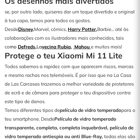
Os desenhos mais divertidos
se, por outro lado, quiseres dar um toque divertido e original
à tua capa, temos para todos os gostos.
Desde
Disney
,
Marvel, cómics,
Harry Potter
,
Barbie... até às
colaborações com os ilustradores mais conhecidos, tais
co
mo
Defreds
,
La
vecina
Rubia
,
Mahou
e muitos mais!
Protege o teu Xiaomi Mi 11 Lite
Todos sabemos a rapidez com que aparecem riscos, marcas
e mesmo rachas nos telemóveis. É por isso que na La Casa
de Las Carcasas trazemos a melhor variedade de protetores
de ecrã e de câmara para proteger o teu dispositivo contra
este tipo de danos.
Temos diferentes tipos de
película de vidro temperado
para o
teu smartphone. Desde
Película de vidro temperado
transparente, completa, completa inquebrável, película de
vidro temperado antiespia ou anti Blue-Ray,
todas elas são