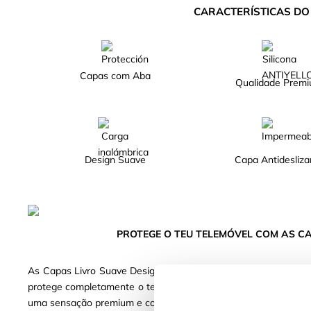
CARACTERÍSTICAS D
Capas com Aba
Qualidade Prem
Design Suave
Capa Antidesliza
PROTEGE O TEU TELEMÓVEL COM AS CA
As Capas Livro Suave Design são pensadas para quem procura
protege completamente o teu telemóvel, ecrã incluído, enqua
uma sensação premium e confortável na mão. Escolhe a tua cor 