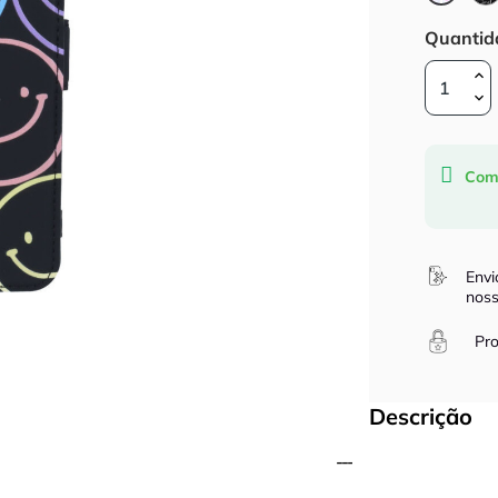
Happ
Quantid
Com
Envi
noss
Pro
Descrição