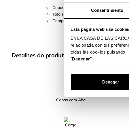
Capas que asseguram uma proteção complet
Consentimiento
Tato suave e agradável, com cores da m
Compatível com uma variedade de disposi
Esta página web usa cookie
Comodidade, design e proteçã
En LA CASA DE LAS CARCASAS 
relacionada con tus preferenc
todas las cookies pulsando ‘’
Detalhes do produto
"
Denegar
".
Denegar
Capas com Aba