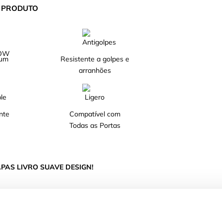
O PRODUTO
ium
Resistente a golpes e
arranhões
nte
Compatível com
Todas as Portas
PAS LIVRO SUAVE DESIGN!
 um extra de proteção. O seu design envolvente
nto o seu acabamento suave ao toque proporciona
favorita!