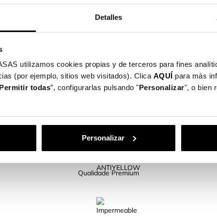
a: frontal, traseira e lateral
Detalles
oda
tivos.
s
o numa só capa.
utilizamos cookies propias y de terceros para fines analític
ias (por ejemplo, sitios web visitados). Clica
AQUÍ
para más in
Permitir todas
”, configurarlas pulsando "
Personalizar
", o bien
CARACTERÍSTICAS DO PRODUTO
Personalizar
Qualidade Premium