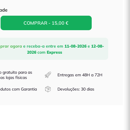
´t
y
Touch
ade
COMPRAR - 15,00 €
prar agora
e receba-a
entre em
11-08-2026
e
12-08-
2026
com
Express
o gratuito para as
Entregas em 48H a 72H
as lojas físicas
dutos com Garantia
Devoluções: 30 dias