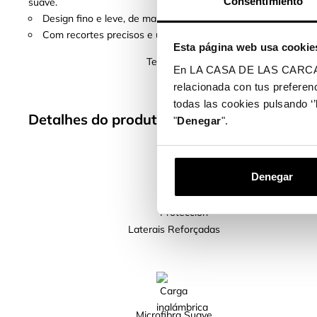
Consentimiento
suave.
Design fino e leve, de maneira que não aporta volume nem p
Com recortes precisos e um acabamento perfeito, permite o 
Esta página web usa cookie
Temos mais de 400 modelos de telemóv
En LA CASA DE LAS CARCASAS 
relacionada con tus preferenc
todas las cookies pulsando ‘’
Detalhes do produto
"
Denegar
".
Denegar
Laterais Reforçadas
Microfibra Suave