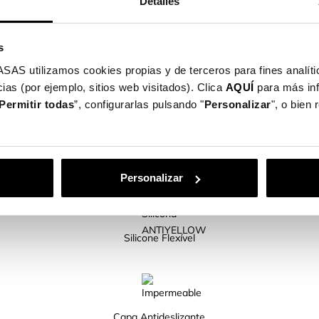
Detalles
eso à tua capa de telemóvel.
acesso a todos os botões e portas.
s
el disponíveis para ti!
utilizamos cookies propias y de terceros para fines analític
ias (por ejemplo, sitios web visitados). Clica
AQUÍ
para más in
Permitir todas
”, configurarlas pulsando "
Personalizar
", o bien
CARACTERÍSTICAS DO PRODUTO
Personalizar
Silicone Flexível
Capa Antideslizante