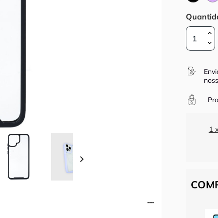
Quantid
Envi
noss
Pro
1 

COMP