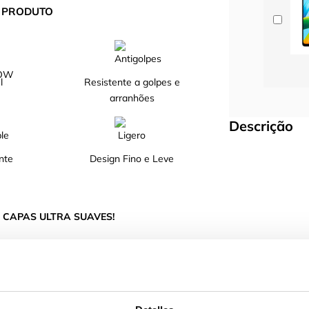
O PRODUTO
l
Resistente a golpes e
arranhões
Descrição
nte
Design Fino e Leve
 CAPAS ULTRA SUAVES!
roteção do teu telemóvel graças ao seu design.
 de alta qualidade, com interior de microfibra