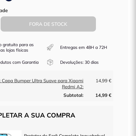
Marinho
ade
FORA DE STOCK
o gratuito para as
Entregas em 48H a 72H
as lojas físicas
dutos com Garantia
Devoluções: 30 dias
x Capa Bumper Ultra Suave para Xiaomi
14,99 €
Redmi A2:
Subtotal:
14,99 €
LETAR A SUA COMPRA
Protetor de Ecrã Completo Inquebrável