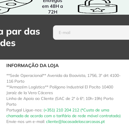
Entregas
em 48H a
72H
 par das
ades
INFORMAÇÃO DA LOJA
**Sede Operacional** Avenida da Boavista, 1756, 3º drt 4100-
116 Porto
**Armazém Logístico** Polígono Industrial El Pocito 10400
Jaraíz de la Vera Cáceres
Linha de Apoio ao Cliente (SAC de 2ª à 6ª; 10h-19h) Porto
Porto
Portugal
Ligue-nos:
(+351) 210 204 212 (*Custo de uma
chamada de acordo com o tarifário de rede móvel contratado)
Envie-nos um e-mail:
cliente@lacasadelascarcasas.pt