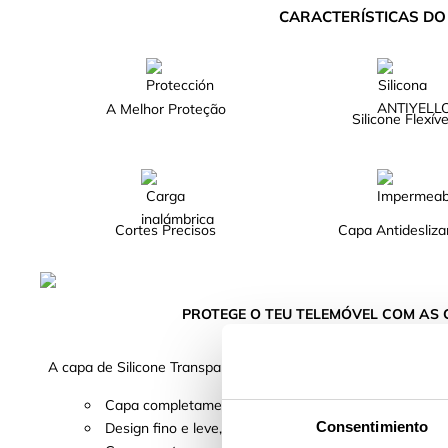
CARACTERÍSTICAS D
A Melhor Proteção
Silicone Flexíve
Cortes Precisos
Capa Antidesliza
PROTEGE O TEU TELEMÓVEL COM AS
A capa de Silicone Transparente flexível garante a melhor pro
Capa completamente reforçada, fabricada com silicon
Consentimiento
Design fino e leve, de maneira que não aporta volum