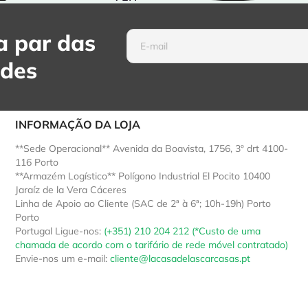
 par das
ades
INFORMAÇÃO DA LOJA
**Sede Operacional** Avenida da Boavista, 1756, 3º drt 4100-
116 Porto
**Armazém Logístico** Polígono Industrial El Pocito 10400
Jaraíz de la Vera Cáceres
Linha de Apoio ao Cliente (SAC de 2ª à 6ª; 10h-19h) Porto
Porto
Portugal
Ligue-nos:
(+351) 210 204 212 (*Custo de uma
chamada de acordo com o tarifário de rede móvel contratado)
Envie-nos um e-mail:
cliente@lacasadelascarcasas.pt