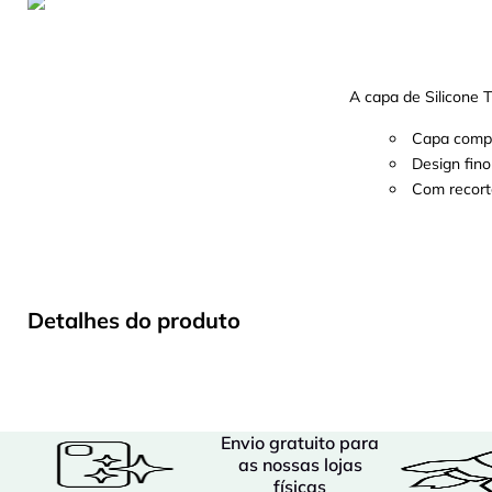
A capa de Silicone T
Capa compl
Design fin
Com recort
Detalhes do produto
Envio gratuito para
as nossas lojas
físicas