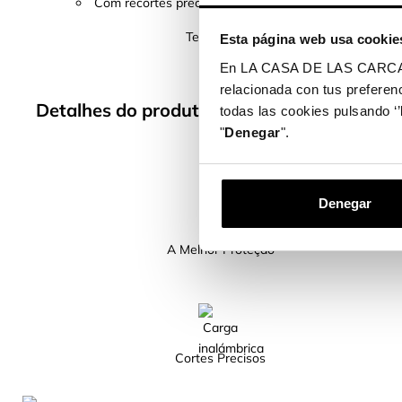
Com recortes precisos e um acabamento perfeito, per
Temos mais de 400 modelos de telemóv
Esta página web usa cookie
En LA CASA DE LAS CARCASAS 
relacionada con tus preferenc
Detalhes do produto
todas las cookies pulsando ‘’
"
Denegar
".
Denegar
A Melhor Proteção
Cortes Precisos