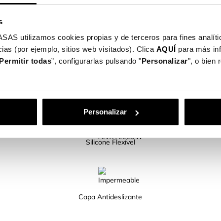
mite o acesso a todos os botões e portas.
el disponíveis para ti!
s
utilizamos cookies propias y de terceros para fines analític
ias (por ejemplo, sitios web visitados). Clica
AQUÍ
para más in
Permitir todas
”, configurarlas pulsando "
Personalizar
", o bien
CARACTERÍSTICAS DO PRODUTO
Personalizar
Silicone Flexível
Capa Antideslizante