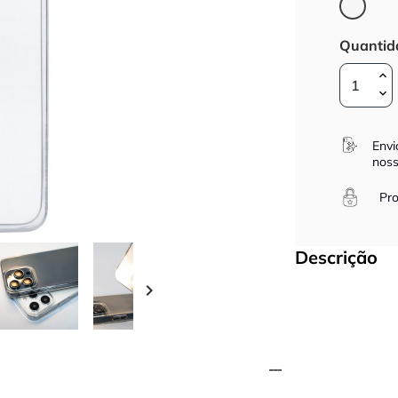
Trans
Quantid
Envi
noss
Pro
Descrição
