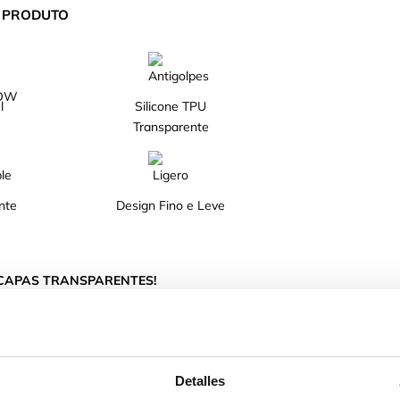
O PRODUTO
l
Silicone TPU
Transparente
nte
Design Fino e Leve
 CAPAS TRANSPARENTES!
teção para o teu telemóvel graças ao seu design.
e líquido TPU.
Detalles
e nem peso à tua capa de telemóvel.