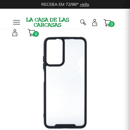
RECEBA EM 72/96!*
+info

0
0