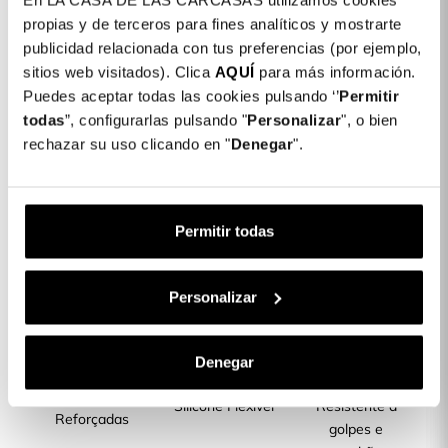
En LA CASA DE LAS CARCASAS utilizamos cookies
Detalhes do produto
propias y de terceros para fines analíticos y mostrarte
publicidad relacionada con tus preferencias (por ejemplo,
Cor: Preto
sitios web visitados). Clica
AQUÍ
para más información.
Puedes aceptar todas las cookies pulsando ‘’
Permitir
COLORES DISPONIBLES
todas
”, configurarlas pulsando "
Personalizar
", o bien
Lilás
Preto
rechazar su uso clicando en "
Denegar
".
Capa Bumper Ultra Suave para Xiaomi
14,99 €
Redmi Note 12S
Permitir todas
Descrição
Personalizar
CARACTERÍSTICAS DO PRODUTO
Denegar
Laterais
Silicone Flexível
Resistente a
Reforçadas
golpes e