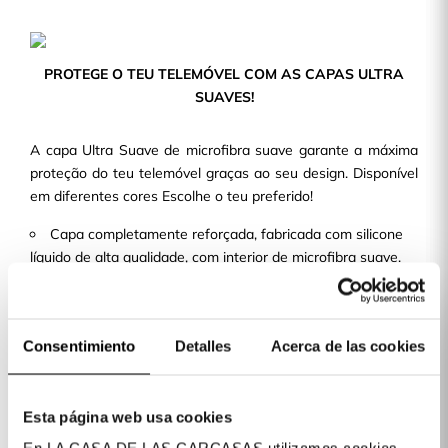
PROTEGE O TEU TELEMÓVEL COM AS CAPAS ULTRA
SUAVES!
A capa Ultra Suave de microfibra suave garante a máxima
proteção do teu telemóvel graças ao seu design. Disponível
em diferentes cores Escolhe o teu preferido!
Capa completamente reforçada, fabricada com silicone
líquido de alta qualidade, com interior de microfibra suave.
Design fino e leve, de maneira que não aporta volume
nem peso à tua capa de telemóvel.
Com recortes precisos e um acabamento perfeito,
Consentimiento
Detalles
Acerca de las cookies
permite o acesso a todos os botões e portas.
Temos mais de 400 modelos de telemóvel disponíveis para
ti!
Esta página web usa cookies