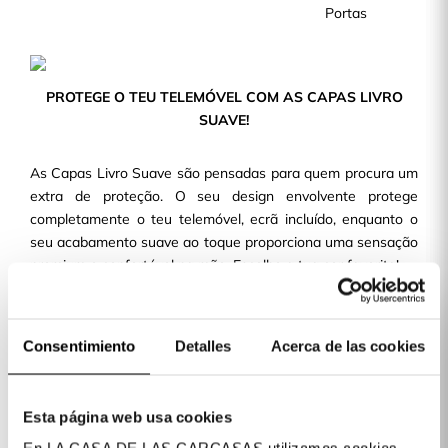
Portas
PROTEGE O TEU TELEMÓVEL COM AS CAPAS LIVRO
SUAVE!
As Capas Livro Suave são pensadas para quem procura um
extra de proteção. O seu design envolvente protege
completamente o teu telemóvel, ecrã incluído, enquanto o
seu acabamento suave ao toque proporciona uma sensação
premium e confortável na mão. Escolhe a tua cor favorita!
Capas que asseguram uma proteção completa: frontal,
traseira e lateral
Consentimiento
Detalles
Acerca de las cookies
Tato suave e agradável, com cores da moda
Compatível com uma variedade de dispositivos.
Comodidade, design e proteção numa só capa.
Esta página web usa cookies