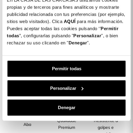
En LA CASA DE LAS CARCASAS utilizamos cookies
Detalhes do produto
propias y de terceros para fines analíticos y mostrarte
publicidad relacionada con tus preferencias (por ejemplo,
Cor: Preto
sitios web visitados). Clica
AQUÍ
para más información.
Puedes aceptar todas las cookies pulsando ‘’
Permitir
COLORES DISPONIBLES
todas
”, configurarlas pulsando "
Personalizar
", o bien
Preto
rechazar su uso clicando en "
Denegar
".
Capa Livro Suave para Xiaomi Redmi
15,00 €
Note 12S
Permitir todas
Descrição
Personalizar
CARACTERÍSTICAS DO PRODUTO
Denegar
Capas com
Qualidade
Resistente a
Aba
Premium
golpes e