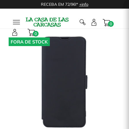
RECEBA EM 72/96!*
+info

0
0
FORA DE STOCK