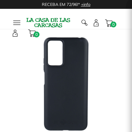
RECEBA EM 72/96!*
+info

0
0