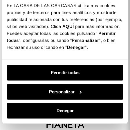
En LA CASA DE LAS CARCASAS utilizamos cookies
Cor: Preto
propias y de terceros para fines analíticos y mostrarte
publicidad relacionada con tus preferencias (por ejemplo,
COLORES DISPONIBLES
sitios web visitados). Clica
AQUÍ
para más información.
Preto
Puedes aceptar todas las cookies pulsando ‘’
Permitir
todas
”, configurarlas pulsando "
Personalizar
", o bien
Capa Eco para Xiaomi Redmi Note 12S
12,99 €
rechazar su uso clicando en "
Denegar
".
Comprar agora
e receba-a
entre em
11-08-2026
e
Permitir todas
12-08-2026
com
Express
Descrição
Personalizar
PROTEGGI IL TUO
Denegar
TELEFONO E IL NOSTRO
PIANETA