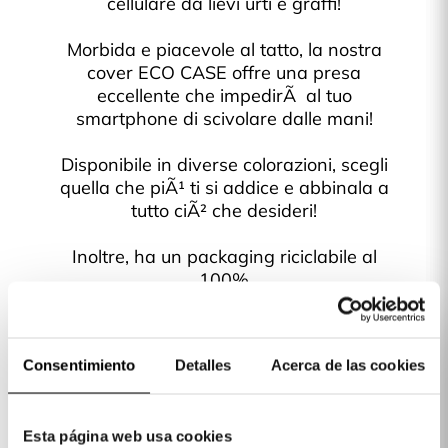
cellulare da lievi urti e graffi!
Morbida e piacevole al tatto, la nostra
cover ECO CASE offre una presa
eccellente che impedirÃ al tuo
smartphone di scivolare dalle mani!
Disponibile in diverse colorazioni, scegli
quella che piÃ¹ ti si addice e abbinala a
tutto ciÃ² che desideri!
Inoltre, ha un packaging riciclabile al
100%
Consentimiento
Detalles
Acerca de las cookies
Scegli la tua fantasia preferita
Esta página web usa cookies
Detalhes do produto