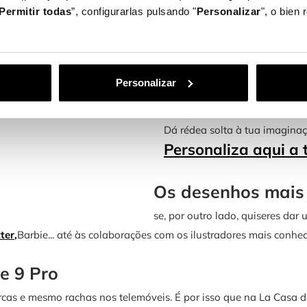
muitas mais.
Permitir todas
”, configurarlas pulsando "
Personalizar
", o bien
A maioria das nossas capas po
à tua escolha, as tuas melhor
possibilidades são infinitas.
Personalizar
Além disso, graças ao nosso p
desenhos por conta própria.
Dá rédea solta à tua imaginaç
Personaliza aqui a 
Os desenhos mais 
se, por outro lado, quiseres dar
ter
,
Barbie... até às colaborações com os ilustradores mais conhec
e 9 Pro
cas e mesmo rachas nos telemóveis. É por isso que na La Casa d