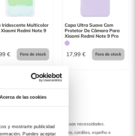
 Iridescente Multicolor
Capa Ultra Suave Com
 Xiaomi Redmi Note 9
Protetor De Câmara Para
Xiaomi Redmi Note 9 Pro
99 €
17,99 €
Fora de stock
Fora de stock
Acerca de las cookies
 para satisfazer qualquer uma das tuas necessidades.
os y mostrarte publicidad
ilicone lisa, ultra suave, capas livro, cordões, espelho e
formación. Puedes aceptar