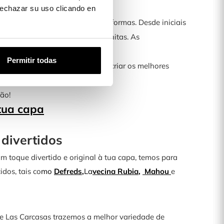
 rechazar su uso clicando en
de ser personalizada de várias formas. Desde iniciais
es fotos ou as memórias mais bonitas. As
Permitir todas
ersonalizador avançado, podes criar os melhores
ão!
tua capa
divertidos
 um toque divertido e original à tua capa, temos para
idos, tais co
mo
Defreds
,
La
vecina
Rubia
,
Mahou
e
e Las Carcasas trazemos a melhor variedade de