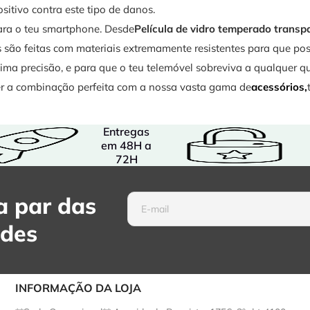
sitivo contra este tipo de danos.
ara o teu smartphone. Desde
Película de vidro temperado transpa
 são feitas com materiais extremamente resistentes para que po
a precisão, e para que o teu telemóvel sobreviva a qualquer q
zer a combinação perfeita com a nossa vasta gama de
acessórios,
Entregas
em 48H a
72H
 par das
ades
INFORMAÇÃO DA LOJA