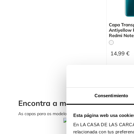
Capa Trans
Antiyellow 
Redmi Note
14,99 €
Mostrando 1-8 
Consentimiento
Encontra a melhor capa para X
As capas para os modelos Xiaomi mais aguardados chegara
Esta página web usa cookie
En LA CASA DE LAS CARCASAS 
relacionada con tus preferenc