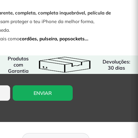
rente, completa, completa inquebrável, película de
ssam proteger o teu iPhone da melhor forma,
ueda.
tais como
cordões
,
pulseira
,
popsockets
...
Produtos
Devoluções:
com
30 dias
Garantia