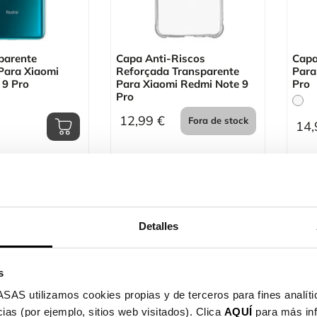
parente
Capa Anti-Riscos
Capa
Para Xiaomi
Reforçada Transparente
Para
 9 Pro
Para Xiaomi Redmi Note 9
Pro
Pro
12,99 €
Fora de stock
14,
de um total de 8 artigo(s)
Detalles
iaomi Redmi Note 9 Pro
m à La Casa de las Carcasas.
s
Temos diferentes tipos de capas
utilizamos cookies propias y de terceros para fines analític
Das mais básicas como as nossas s
ias (por ejemplo, sitios web visitados). Clica
AQUÍ
para más in