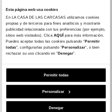
Comodidade e proteção numa só capa.
Esta página web usa cookies
En LA CASA DE LAS CARCASAS utilizamos cookies
Detalhes do produto
propias y de terceros para fines analíticos y mostrarte
publicidad relacionada con tus preferencias (por ejemplo,
Cor: Transparente
sitios web visitados). Clica
AQUÍ
para más información.
Puedes aceptar todas las cookies pulsando ‘’
Permitir
COLORES DISPONIBLES
todas
”, configurarlas pulsando "
Personalizar
", o bien
Transparente
rechazar su uso clicando en "
Denegar
".
Capa Reforçada Multi-encaixe para
14,99 €
iPhone 11 Pro Max
Permitir todas
Descrição
Personalizar
CARACTERÍSTICAS DO PRODUTO
Denegar