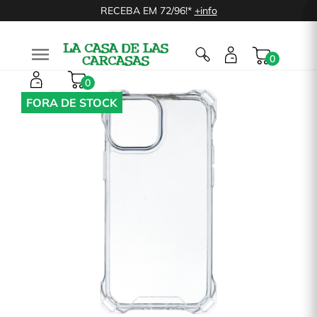
RECEBA EM 72/96!*
+info

0
0
FORA DE STOCK