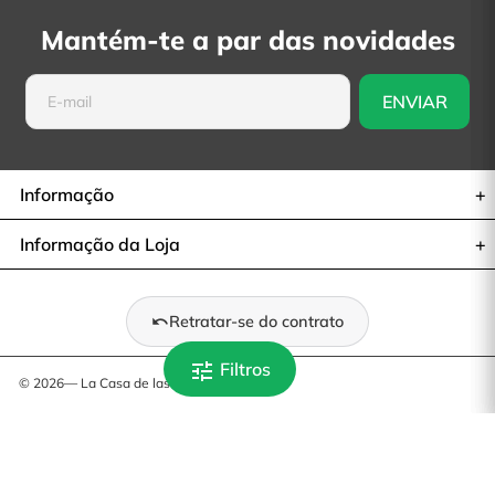
Mantém-te a par das novidades
Informação
Informação da Loja
Retratar-se do contrato
tune
Filtros
© 2026— La Casa de las Carcasas