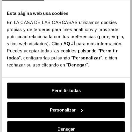
Esta página web usa cookies
En LA CASA DE LAS CARCASAS utilizamos cookies
propias y de terceros para fines analíticos y mostrarte
publicidad relacionada con tus preferencias (por ejemplo,
sitios web visitados). Clica
AQUÍ
para más información.
Puedes aceptar todas las cookies pulsando ‘’
Permitir
Capa Design De
Capa Ultra Reforçada
todas
”, configurarlas pulsando "
Personalizar
", o bien
Borracha Para IPhone 15
Para IPhone 13 Pro Max
rechazar su uso clicando en "
Denegar
".
Pro Max
16,99 €
16,99 €
Permitir todas
Personalizar
Denegar