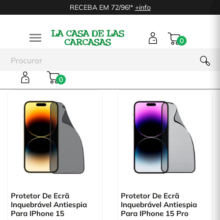
RECEBA EM 72/96!*
+info

0
Irrompible Antiespía
0
Protetor De Ecrã
Protetor De Ecrã
Inquebrável Antiespia
Inquebrável Antiespia
Para IPhone 15
Para IPhone 15 Pro