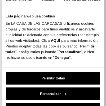
Esta página web usa cookies
En LA CASA DE LAS CARCASAS utilizamos cookies
propias y de terceros para fines analíticos y mostrarte
publicidad relacionada con tus preferencias (por ejemplo,
Protetor De Ecrã
Protetor De Ecrã
sitios web visitados). Clica
AQUÍ
para más información.
Inquebrável Antiespia
Inquebrável Antiespia
Para IPhone XR
Para Samsung Galaxy
Puedes aceptar todas las cookies pulsando ‘’
Permitir
A13 4G
todas
”, configurarlas pulsando "
Personalizar
", o bien
rechazar su uso clicando en "
Denegar
".
23,99 €
23,99 €
Permitir todas
Personalizar