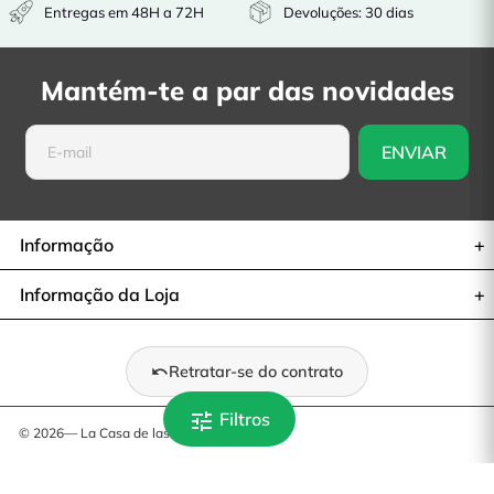
Entregas em 48H a 72H
Devoluções: 30 dias
Mantém-te a par das novidades
Informação
Informação da Loja
Retratar-se do contrato
tune
Filtros
© 2026— La Casa de las Carcasas