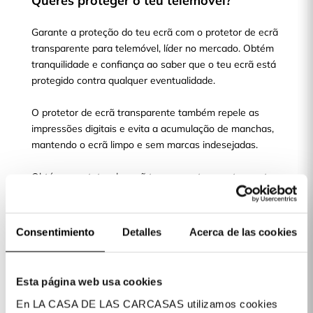
Queres proteger o teu telemóvel?
Garante a proteção do teu ecrã com o protetor de ecrã
transparente para telemóvel, líder no mercado. Obtém
tranquilidade e confiança ao saber que o teu ecrã está
protegido contra qualquer eventualidade.
O protetor de ecrã transparente também repele as
impressões digitais e evita a acumulação de manchas,
mantendo o ecrã limpo e sem marcas indesejadas.
Obtém o protetor de ecrã transparente e protege o teu
telemóvel hoje mesmo!
Consentimiento
Detalles
Acerca de las cookies
Escolhe o teu modelo de telemóvel e
protege o seu ecrã
Esta página web usa cookies
En LA CASA DE LAS CARCASAS utilizamos cookies