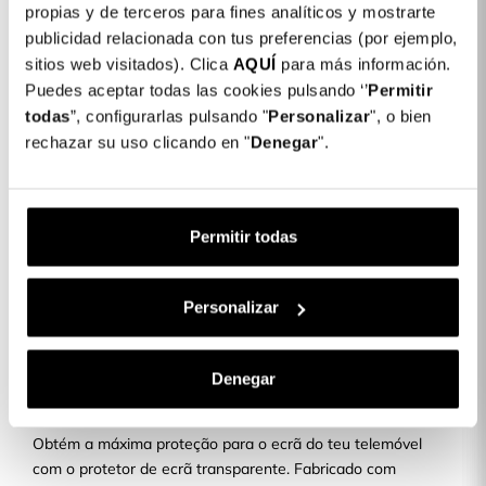
propias y de terceros para fines analíticos y mostrarte
Detalhes do produto
publicidad relacionada con tus preferencias (por ejemplo,
sitios web visitados). Clica
AQUÍ
para más información.
Cor: Transparente
Puedes aceptar todas las cookies pulsando ‘’
Permitir
COLORES DISPONIBLES
todas
”, configurarlas pulsando "
Personalizar
", o bien
Transparente
rechazar su uso clicando en "
Denegar
".
Película de Vidro Temperado Transparente
9,99 €
para Samsung Galaxy S22
Permitir todas
Descrição
Personalizar
PROTETOR DE ECRÃ
Denegar
TRANSPARENTE
Obtém a máxima proteção para o ecrã do teu telemóvel
com o protetor de ecrã transparente. Fabricado com