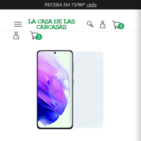
RECEBA EM 72/96!*
+info

0
0