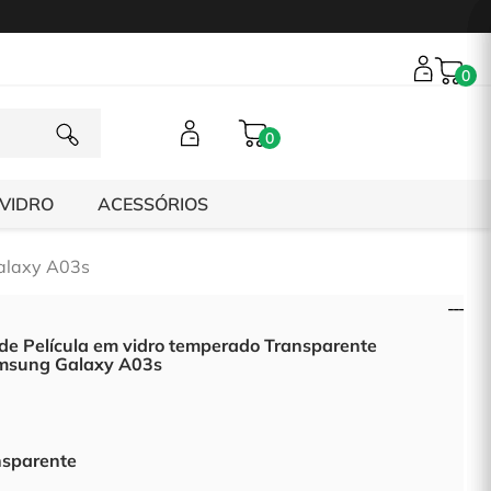
0
0
 VIDRO
ACESSÓRIOS
Galaxy A03s
 de Película em vidro temperado Transparente
msung Galaxy A03s
nsparente