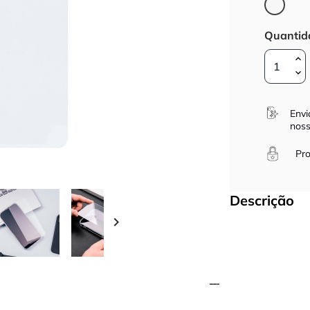
Trans
Quantid
Envi
noss
Pro
Descrição
