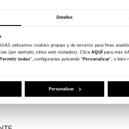
Detalles
s
utilizamos cookies propias y de terceros para fines analític
ias (por ejemplo, sitios web visitados). Clica
AQUÍ
para más in
Permitir todas
”, configurarlas pulsando "
Personalizar
", o bien
otege o seu ecrã
Personalizar
NTE