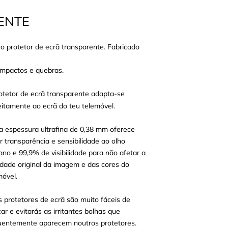
ENTE
 protetor de ecrã transparente. Fabricado
 impactos e quebras.
otetor de ecrã transparente adapta-se
eitamente ao ecrã do teu telemóvel.
a espessura ultrafina de 0,38 mm oferece
r transparência e sensibilidade ao olho
no e 99,9% de visibilidade para não afetar a
idade original da imagem e das cores do
móvel.
s protetores de ecrã são muito fáceis de
car e evitarás as irritantes bolhas que
uentemente aparecem noutros protetores.