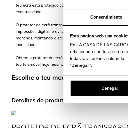
teu ecrã está protegido contra qualquer
eventualidade.
Consentimiento
O protetor de ecrã transparente também repele as
impressões digitais e evita a acumulação de
Esta página web usa cookie
manchas, mantendo o ecrã limpo e sem marcas
indesejadas.
En LA CASA DE LAS CARCASAS 
relacionada con tus preferenc
Obtém o protetor de ecrã transparente e protege o
todas las cookies pulsando ‘’
teu telemóvel hoje mesmo!
"
Denegar
".
Escolhe o teu modelo de telemóvel e pr
Denegar
Detalhes do produto
PROTETOR DE ECRÃ TRANSPARE