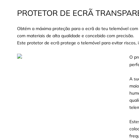
PROTETOR DE ECRÃ TRANSPAR
Obtém a máxima proteção para o ecrã do teu telemóvel com o
com materiais de alta qualidade e concebido com precisão.
Este protetor de ecrã protege o telemóvel para evitar riscos,
O pr
perf
A su
maio
huma
qual
tele
Este
colo
freq