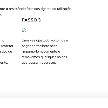
nte a resistência face aos rigores da utilização
a.
PASSO 3
 na
Uma vez ajustado, voltamos a
 protetor
pegar no toalhete seco,
stico de
limpamo-lo novamente e
e
removemos quaisquer bolhas
ente.
que possam aparecer.