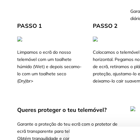
Gara
diári
PASSO 1
PASSO 2
Limpamos o ecrã do nosso
Colocamos o telemóvel
telemóvel com um toalhete
horizontal. Pegamos no
húmido (Wet) e depois secamo-
de ecrã, retiramos o plá
lo com um toalhete seco
proteção, ajustamo-lo 
(Dry)br>
deixamo-lo cair suavem
Queres proteger o teu telemóvel?
Garante a proteção do teu ecrã com o protetor de
ecrã transparente para telemóvel, líder no mercado.
Obtém tranquilidade e confiança ao saber que o