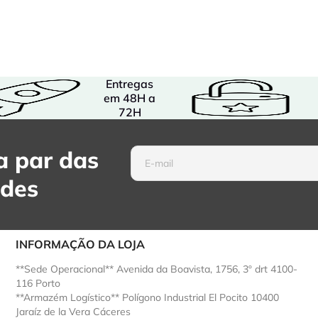
Entregas
em 48H a
72H
 par das
ades
INFORMAÇÃO DA LOJA
**Sede Operacional** Avenida da Boavista, 1756, 3º drt 4100-
116 Porto
**Armazém Logístico** Polígono Industrial El Pocito 10400
Jaraíz de la Vera Cáceres