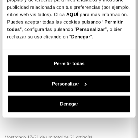
publicidad relacionada con tus preferencias (por ejemplo,
FORA DE STOCK
sitios web visitados). Clica
AQUÍ
para más información.
Puedes aceptar todas las cookies pulsando ‘’
Permitir
todas
”, configurarlas pulsando "
Personalizar
", o bien
rechazar su uso clicando en "
Denegar
".
Permitir todas
Power Bank Ultrafina
Compatível Com Magsafe
5000 MAh
Personalizar
Fora de
34,99 €
Denegar
stock
Mostrando 17-21 de um total de 21 artigo(s)