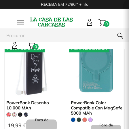
RECEBA EM 72/96!*
+info

0
0
FORA DE STOCK
FORA DE STOCK
PowerBank Desenho
PowerBank Color
10.000 MAh
Compatible Con MagSafe
5000 MAh
Fora de
19,99 €
Fora de