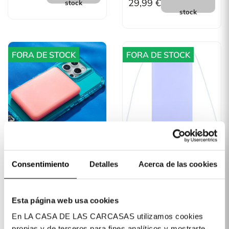
29,99 €
stock
stock
FORA DE STOCK
FORA DE STOCK
PowerBank Color
Power Bank 10.000 MAh
Compatible Con MagSafe
Consentimiento
Detalles
Acerca de las cookies
10000 MAh
Fora de
19,99 €
Fora de
stock
39,99 €
Esta página web usa cookies
stock
En LA CASA DE LAS CARCASAS utilizamos cookies
propias y de terceros para fines analíticos y mostrarte